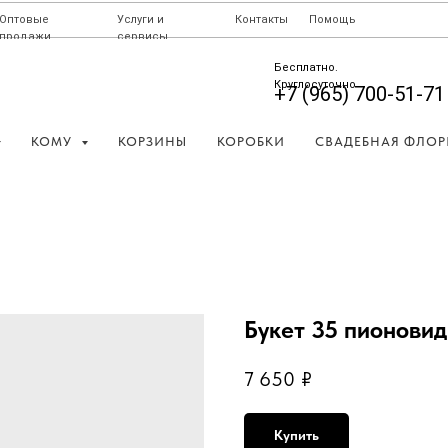
Оптовые
Услуги и
Контакты
Помощь
продажи
сервисы
Бесплатно.
Круглосуточно
+7 (965) 700-51-71
КОМУ
КОРЗИНЫ
КОРОБКИ
СВАДЕБНАЯ ФЛОР
Букет 35 пионови
7 650
₽
Купить