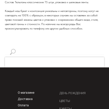
Состав: Тюльпаны классические 75 штук, упаковка и шелковые ленты.
Каждый наш букет и композиция уникальны и неповторимы, поэтому могут не
совпадать на 100% с образцом, в некоторых случаях мы оставляем за собой
право похожей замены цветов и упаковки с сохранением общего вида, стиля,
цветовой гаммы и стоимости. По наличию мы всегда рады Вас
проконсультировать по телефону или другим удобным способом.
Искать!
О магазине
ДЕНЬ РОЖДЕНИЯ
Доставка
ЦВЕТЫ
Оплата
БУКЕТЫ