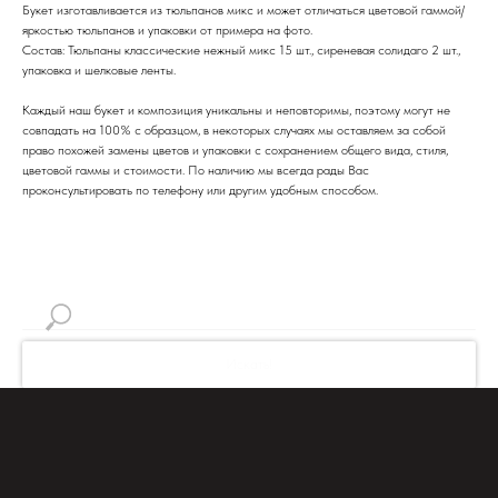
Букет изготавливается из тюльпанов микс и может отличаться цветовой гаммой/
яркостью тюльпанов и упаковки от примера на фото.
Состав: Тюльпаны классические нежный микс 15 шт., сиреневая солидаго 2 шт.,
упаковка и шелковые ленты.
Каждый наш букет и композиция уникальны и неповторимы, поэтому могут не
совпадать на 100% с образцом, в некоторых случаях мы оставляем за собой
право похожей замены цветов и упаковки с сохранением общего вида, стиля,
цветовой гаммы и стоимости. По наличию мы всегда рады Вас
проконсультировать по телефону или другим удобным способом.
Искать!