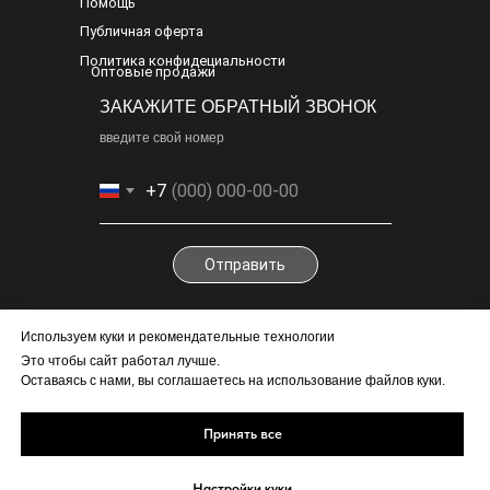
Помощь
Публичная оферта
Политика конфидециальности
Оптовые продажи
ЗАКАЖИТЕ ОБРАТНЫЙ ЗВОНОК
введите свой номер
+7
Отправить
По любым вопросам
Используем куки и рекомендательные технологии
info@1-cv.ru
Это чтобы сайт работал лучше.
Бесплатно.Круглосуточно
Оставаясь с нами, вы соглашаетесь на использование файлов куки.
+7(965)700-51-
71
Принять все
Служба доставки цветов,
Первый Цветочный, 2012 -
Настройки куки