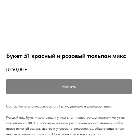
Букет 51 красный и розовый тюльпан микс
8250,00
₽
Купить
Состав: Тюльпаны классические 51 штук, упаковка и шелковые ленты.
Каждый наш букет и композиция уникальны и неповторимы, поэтому могут не
совпадать на 100% с образцом, в некоторых случаях мы оставляем за собой
право похожей замены цветов и упаковки с сохранением общего вида, стиля,
цветовой гаммы и стоимости. По наличию мы всегда рады Вас