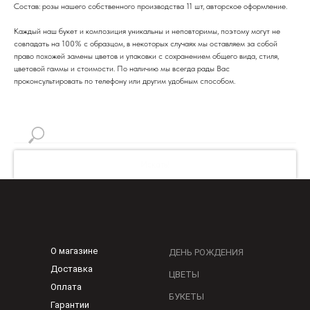
Состав: розы нашего собственного производства 11 шт, авторское оформление.
Каждый наш букет и композиция уникальны и неповторимы, поэтому могут не
совпадать на 100% с образцом, в некоторых случаях мы оставляем за собой
право похожей замены цветов и упаковки с сохранением общего вида, стиля,
цветовой гаммы и стоимости. По наличию мы всегда рады Вас
проконсультировать по телефону или другим удобным способом.
Искать!
О магазине
ДЕНЬ РОЖДЕНИЯ
Доставка
ЦВЕТЫ
Оплата
БУКЕТЫ
Гарантии