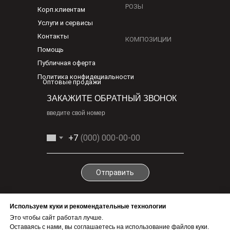
РОЗЫ
Корп.клиентам
Услуги и сервисы
Контакты
КОМПОЗИЦИИ
Помощь
Публичная оферта
Политика конфидециальности
Оптовые продажи
ЗАКАЖИТЕ ОБРАТНЫЙ ЗВОНОК
введите свой номер
+7
Отправить
По любым вопросам
Используем куки и рекомендательные технологии
info@1-cv.ru
Это чтобы сайт работал лучше.
Бесплатно.Круглосуточно
Оставаясь с нами, вы соглашаетесь на использование файлов куки.