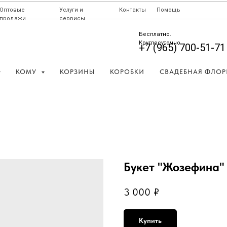
Оптовые
Услуги и
Контакты
Помощь
продажи
сервисы
Бесплатно.
Круглосуточно
+7 (965) 700-51-71
КОМУ
КОРЗИНЫ
КОРОБКИ
СВАДЕБНАЯ ФЛОР
Букет "Жозефина"
3 000
₽
Купить