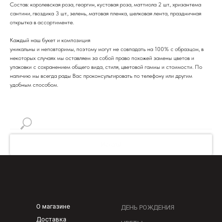
Состав: королевская роза, георгин, кустовая роза, маттиола 2 шт., хризантема
сантини, гвоздика 3 шт., зелень, матовая пленка, шелковая лента, праздничная
открытка в ассортименте.
Каждый наш букет и композиция
уникальны и неповторимы, поэтому могут не совпадать на 100% с образцом, в
некоторых случаях мы оставляем за собой право похожей замены цветов и
упаковки с сохранением общего вида, стиля, цветовой гаммы и стоимости. По
наличию мы всегда рады Вас проконсультировать по телефону или другим
удобным способом.
Искать!
О магазине
ДЕНЬ РОЖДЕНИЯ
Доставка