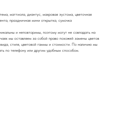
тема, маттиола, диантус, махровая эустома, цветочная
лента, праздничная мини открытка, сумочка
никальны и неповторимы, поэтому могут не совпадать на
учаях мы оставляем за собой право похожей замены цветов
вида, стиля, цветовой гаммы и стоимости. По наличию мы
ать по телефону или другим удобным способом.