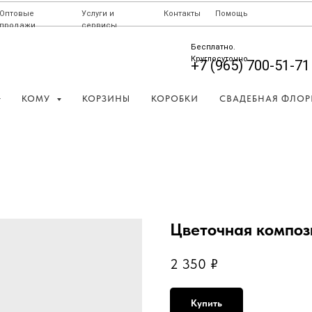
Оптовые
Услуги и
Контакты
Помощь
продажи
сервисы
Бесплатно.
Круглосуточно
+7 (965) 700-51-71
КОМУ
КОРЗИНЫ
КОРОБКИ
СВАДЕБНАЯ ФЛОР
Цветочная композ
2 350
₽
Купить