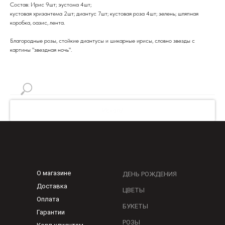
Состав: Ирис 9шт; эустома 4шт;
кустовая хризантема 2шт; диантус 7шт; кустовая роза 4шт; зелень; шляпная
коробка, оазис, лента.
Благородные розы, стойкие диантусы и шикарные ирисы, словно звезды с
картины "звездная ночь".
Искать!
О магазине
ДЕНЬ РОЖДЕНИЯ
Доставка
ЦВЕТЫ
Оплата
БУКЕТЫ
Гарантии
РОЗЫ