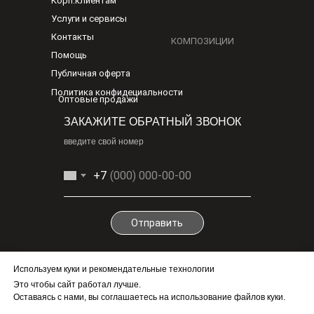
Корп.клиентам
Услуги и сервисы
Контакты
КОМПОЗИЦИИ
Помощь
Публичная оферта
Политика конфидециальности
Оптовые продажи
ЗАКАЖИТЕ ОБРАТНЫЙ ЗВОНОК
введите свой номер
+7
Отправить
По любым вопросам
Используем куки и рекомендательные технологии
info@1-cv.ru
Это чтобы сайт работал лучше.
Бесплатно.Круглосуточно
Оставаясь с нами, вы соглашаетесь на использование файлов куки.
+7(965)700-51-