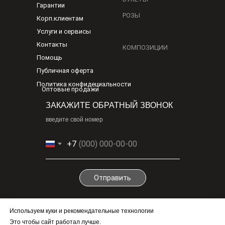
Гарантии
РОЗЫ
Корп.клиентам
Услуги и сервисы
Контакты
КОМПОЗИЦИИ
Помощь
Публичная оферта
Политика конфидециальности
Оптовые продажи
ЗАКАЖИТЕ ОБРАТНЫЙ ЗВОНОК
введите свой номер
+7
Отправить
По любым вопросам
Используем куки и рекомендательные технологии
info@1-cv.ru
Это чтобы сайт работал лучше.