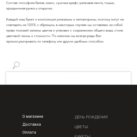
Состав: гипсофила белая, оазис, сумочка крафт, шелковая лента, тишью,
праздничная ручка и открытка.
Каждый наш букет и композиция уникальны и неповторимы, поэтому могут не
совпадать на 100% с образцом, в некоторых случаях мы оставляем за собой
право похожей замены цветов и упаковки с сохранением общего вида, стиля,
цветовой гаммы и стоимости. По наличию мы всегда рады Вас
проконсультировать по телефону или другим удобным способом.
Искать!
О магазине
ДЕНЬ РОЖДЕНИЯ
Доставка
ЦВЕТЫ
Оплата
БУКЕТЫ