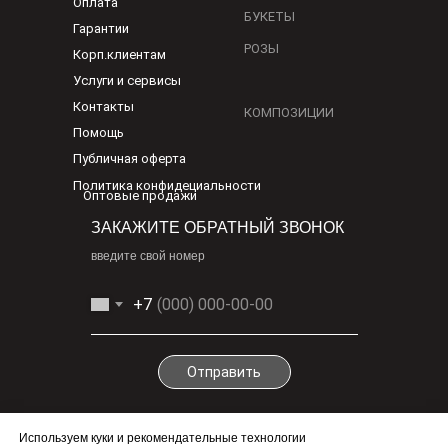
Оплата
БУКЕТЫ
Гарантии
РОЗЫ
Корп.клиентам
Услуги и сервисы
Контакты
КОМПОЗИЦИИ
Помощь
Публичная оферта
Политика конфидециальности
Оптовые продажи
ЗАКАЖИТЕ ОБРАТНЫЙ ЗВОНОК
введите свой номер
+7
Отправить
По любым вопросам
Используем куки и рекомендательные технологии
info@1-cv.ru