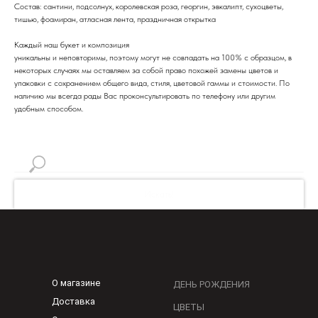
Состав: сантини, подсолнух, королевская роза, георгин, эвкалипт, сухоцветы,
тишью, фоамиран, атласная лента, праздничная открытка
Каждый наш букет и композиция
уникальны и неповторимы, поэтому могут не совпадать на 100% с образцом, в
некоторых случаях мы оставляем за собой право похожей замены цветов и
упаковки с сохранением общего вида, стиля, цветовой гаммы и стоимости. По
наличию мы всегда рады Вас проконсультировать по телефону или другим
удобным способом.
Искать!
О магазине
ДЕНЬ РОЖДЕНИЯ
Доставка
ЦВЕТЫ